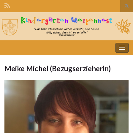
Suc
ums
Search for:
Navi
umsc
Meike Michel (Bezugserzieherin)